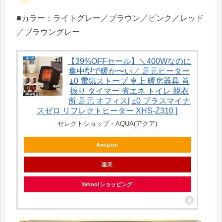
■カラー：ライトグレー／ブラウン／ピンク／レッド
／ブラウングレー
【39%OFFセール】＼400Wなのに
集中型で暖か〜い／ 足元ヒーター
±0 電気ストーブ 卓上 暖房器具 首
振り タイマー 省エネ トイレ 脱衣
所 足元 オフィス[ ±0 プラスマイナ
スゼロ リフレクトヒーター XHS-Z310 ]
セレクトショップ・AQUA(アクア)
Amazon
楽天
Yahoo!ショッピング