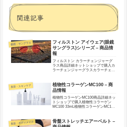
関連記事
フィルストン アイウェア(眼鏡
眼鏡・サングラス
サングラス)シリーズ – 商品情
報
フィルストン カラーチェンジャーグ
ラス商品詳細ネットショップで購入カ
ラーチェンジャーグラスカラーチェン
ジャーグラス CCS-PX368カラーチ
ェンジャーグラス CCS-PX370カラ
ーチェンジャーグラス CCS-
植物性コラーゲンMC100 – 商
美容・スキンケア
PX372DXカラーチェンジ...
品情報
植物性コラーゲンMC100商品詳細ネッ
トショップで購入植物性コラーゲン
MC100 33mL植物性コラーゲンMC100
10mL紹介された番組こんな商品もお
ススメ！
骨盤ストレッチエアーベルト –
美容・ボディメイク
商品情報