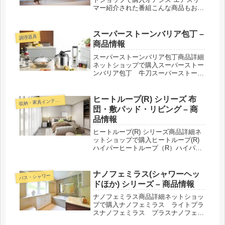
マー紹介された番組こんな商品もおス
スメ！
スーパーストーンバリア包丁 –
調理器具
商品情報
スーパーストーンバリア包丁商品詳細
ネットショップで購入スーパーストー
ンバリア包丁 牛刀スーパーストーン
バリア包丁 三徳スーパーストーンバ
リア包丁 小三徳スーパーストーンバ
リア包丁 ペティシャープナーカット
ヒートループ(R) シリーズ 布
収
納・家具インテリア
バリア紹介された番組こんな商品もお
団・敷パッド・リビング – 商
ス...
品情報
ヒートループ(R) シリーズ商品詳細ネ
ットショップで購入ヒートループ(R)
ハイパーヒートループ（R）ハイパー
ぬくぬくケット（毛布）（シングル／
セミダブル／ダブル／クイーン）ヒー
トループ（R）ハイパー ぬくぬくケッ
ナノフェミラス(シャワーヘッ
バス・シャワー
ト（毛布） 中わた増量タ...
ドほか) シリーズ – 商品情報
ナノフェミラス商品詳細ネットショッ
プで購入ナノフェミラス ライトプラ
スナノフェミラス プラスナノフェミ
ラスナノフェミラス カートリッジ 詰