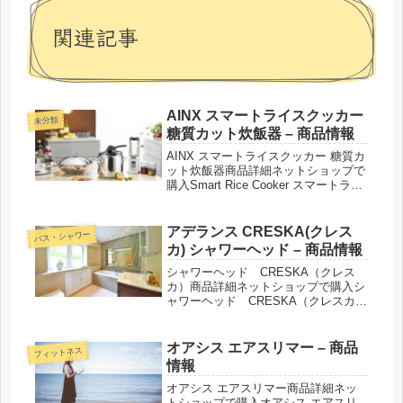
関連記事
AINX スマートライスクッカー
未分類
糖質カット炊飯器 – 商品情報
AINX スマートライスクッカー 糖質カ
ット炊飯器商品詳細ネットショップで
購入Smart Rice Cooker スマートライ
スクッカー 糖質カット炊飯器カラ
ー：AX-RC3W/ホワイト、AX-RC3G/
グレー、AX-RC3B/ブラック紹介...
アデランス CRESKA(クレス
バス・シャワー
カ) シャワーヘッド – 商品情報
シャワーヘッド CRESKA（クレス
カ）商品詳細ネットショップで購入シ
ャワーヘッド CRESKA（クレスカ）
紹介された番組こんな商品もおスス
メ！
オアシス エアスリマー – 商品
フィットネス
情報
オアシス エアスリマー商品詳細ネッ
トショップで購入オアシス エアスリ