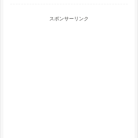
め替え用ナノフェミラス カートリッ
ジ 取り換え用 ナノフェミラス・ウォ
ッシュ紹介された番組こんな商品も...
スポンサーリンク