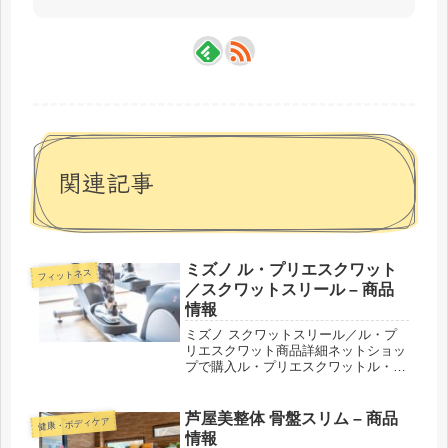
関連記事
ミズノ ル・プリエスクワット
フィットネス
／スクワットスリール – 商品
情報
ミズノ スクワットスリール／ル・プ
リエスクワット商品詳細ネットショッ
プで購入ル・プリエスクワットル・プ
リエ スクワット 座面カバール・プリ
エスクワットみまもりル・プリエスク
ワット バルン紹介された番組こんな
芦屋美整体 骨盤スリム – 商品
健康・ボディケア
商品もおススメ！
情報