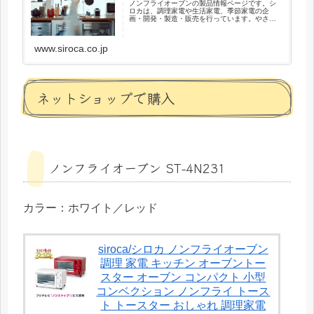
ノンフライオーブンの製品情報ページです。シ
ロカは、調理家電や生活家電、季節家電の企
画・開発・製造・販売を行っています。やさし
い家電をとおして毎日に寄り添い、喜びのひと
ときを増やしたいと考えています。
www.siroca.co.jp
ネットショップで購入
ノンフライオーブン ST-4N231
カラー：ホワイト／レッド
siroca/シロカ ノンフライオーブン
調理 家電 キッチン オーブントー
スター オーブン コンパクト 小型
コンベクション ノンフライ トース
ト トースター おしゃれ 調理家電