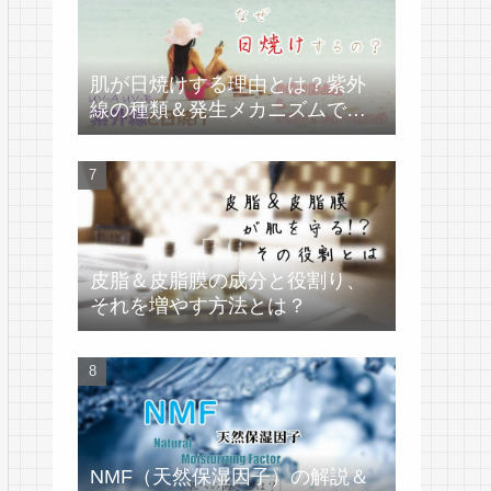
肌が日焼けする理由とは？紫外
線の種類＆発生メカニズムで学
ぶ
皮脂＆皮脂膜の成分と役割り、
それを増やす方法とは？
NMF（天然保湿因子）の解説＆