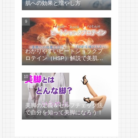
肌への効果と増やし方
わかりやすいヒートショックプ
ロテイン（HSP）解説で美肌づ
くり！
美脚の定義＆セルフチェック法
で自分を知って美脚になろう！