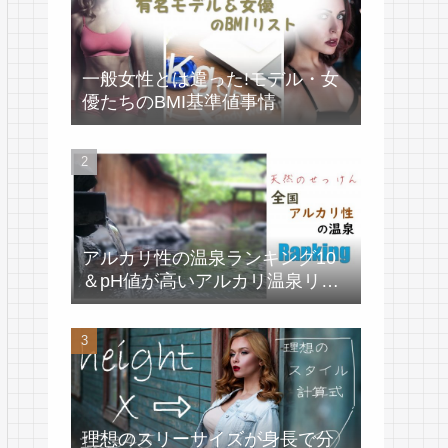
一般女性とは違った!モデル・女
優たちのBMI基準値事情
アルカリ性の温泉ランキング10
＆pH値が高いアルカリ温泉リス
ト
理想のスリーサイズが身長で分