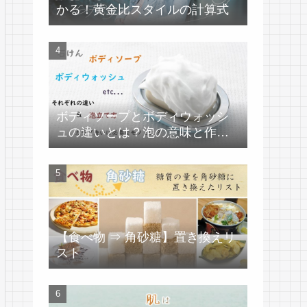
かる！黄金比スタイルの計算式
ボディソープとボディウォッシ
ュの違いとは？泡の意味と作り
方
【食べ物 ⇒ 角砂糖】置き換えリ
スト