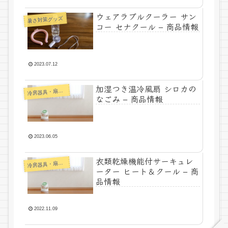
ウェアラブルクーラー サン
暑さ対策グッズ
コー セナクール – 商品情報
2023.07.12
加湿つき温冷風扇 シロカの
冷
房器具・扇風機
なごみ – 商品情報
2023.06.05
衣類乾燥機能付サーキュレ
冷
房器具・扇風機
ーター ヒート＆クール – 商
品情報
2022.11.09