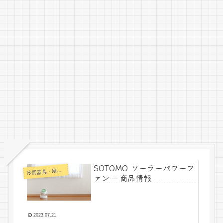
SOTOMO ソーラーパワーフ
冷
房器具・扇風機
ァン – 商品情報
2023.07.21