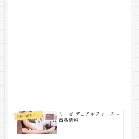
ミーゼ デュアルフォース –
美
容・ボディメイク
商品情報