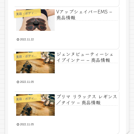
VアップシェイパーEMS –
美
容・ボディメイク
商品情報
2022.11.22
ジェンヌビューティーシェ
美
容・ボディメイク
イプインナー – 商品情報
2022.11.05
プリマ リラックス レギンス
美
容・ボディメイク
／タイツ – 商品情報
2022.11.05