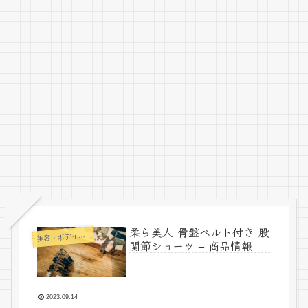
柔ら美人 骨盤ベルト付き 股
美
容・ボディメイク
関節ショーツ – 商品情報
2023.09.14