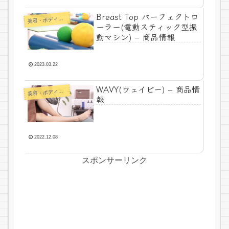
Breast Top パーフェクトロ
美
容・ボディメイク
ーラー(電動スティック型振
動マシン) – 商品情報
2023.03.22
WAVY(ウェイビー) – 商品情
美
容・ボディメイク
報
2022.12.08
スポンサーリンク