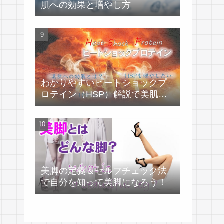
肌への効果と増やし方
わかりやすいヒートショックプ
ロテイン（HSP）解説で美肌づ
くり！
美脚の定義＆セルフチェック法
で自分を知って美脚になろう！