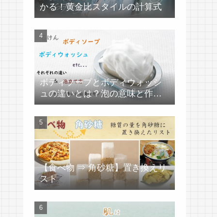
かる！黄金比スタイルの計算式
ボディソープとボディウォッシ
ュの違いとは？泡の意味と作り
方
【食べ物 ⇒ 角砂糖】置き換えリ
スト