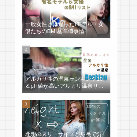
一般女性とは違った!モデル・女
優たちのBMI基準値事情
アルカリ性の温泉ランキング10
＆pH値が高いアルカリ温泉リス
ト
理想のスリーサイズが身長で分