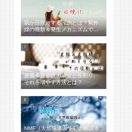
肌が日焼けする理由とは？紫外
線の種類＆発生メカニズムで学
ぶ
皮脂＆皮脂膜の成分と役割り、
それを増やす方法とは？
NMF（天然保湿因子）の解説＆