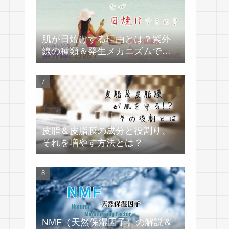
肌が日焼けする理由とは？紫外
線の種類＆発生メカニズムで学
ぶ
皮脂＆皮脂膜の成分と役割り、
それを増やす方法とは？
NMF（天然保湿因子）の解説＆