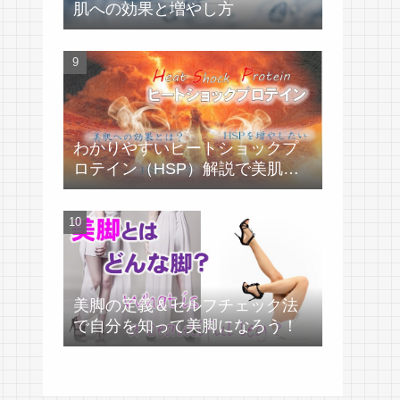
肌への効果と増やし方
わかりやすいヒートショックプ
ロテイン（HSP）解説で美肌づ
くり！
美脚の定義＆セルフチェック法
で自分を知って美脚になろう！