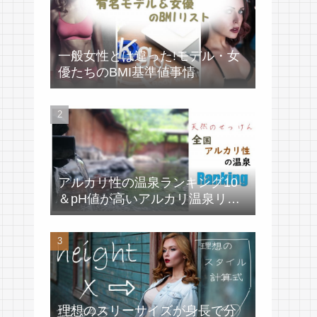
一般女性とは違った!モデル・女
優たちのBMI基準値事情
アルカリ性の温泉ランキング10
＆pH値が高いアルカリ温泉リス
ト
理想のスリーサイズが身長で分