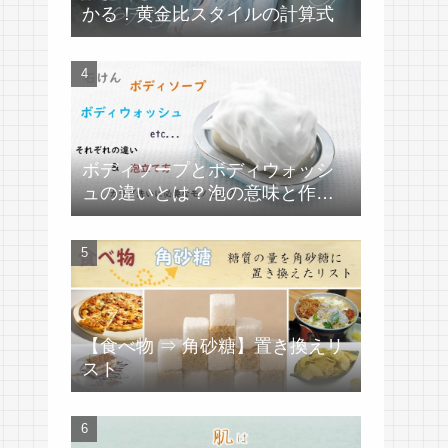
かる！黄金比スタイルの計算式
ボディソープとボディウォッシ
ュの違いとは？泡の意味と作り
方
【食べ物 ⇒ 角砂糖】置き換えリ
スト