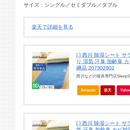
サイズ：シングル／セミダブル／ダブル
楽天で詳細を見る
[.] 西川 除湿シート 
り 湿気 汗臭 加齢臭 カビ
継品 207302902
西川などの寝具専門店SleepSt
Amazon
楽天
Yah
[.] 西川 除湿シート 
気 汗臭 加齢臭 カビ対策 