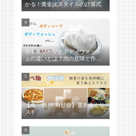
かる！黄金比スタイルの計算式
ボディソープとボディウォッシ
ュの違いとは？泡の意味と作り
方
【食べ物 ⇒ 角砂糖】置き換えリ
スト