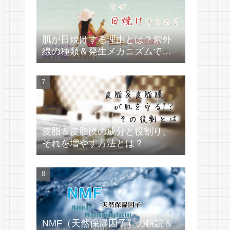
肌が日焼けする理由とは？紫外
線の種類＆発生メカニズムで学
ぶ
皮脂＆皮脂膜の成分と役割り、
それを増やす方法とは？
NMF（天然保湿因子）の解説＆