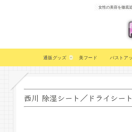
女性の美容を徹底
通販グッズ
美フード
バストア
西川 除湿シート／ドライシート