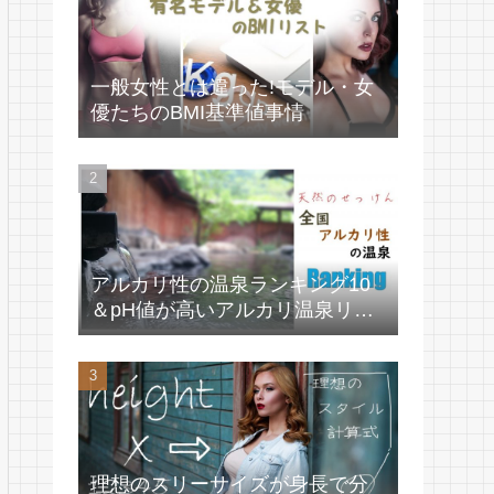
一般女性とは違った!モデル・女
優たちのBMI基準値事情
アルカリ性の温泉ランキング10
＆pH値が高いアルカリ温泉リス
ト
理想のスリーサイズが身長で分