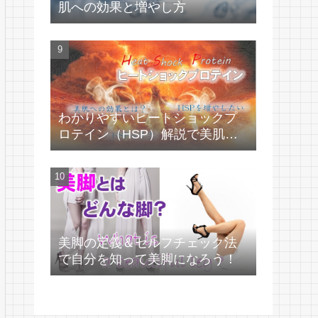
肌への効果と増やし方
わかりやすいヒートショックプ
ロテイン（HSP）解説で美肌づ
くり！
美脚の定義＆セルフチェック法
で自分を知って美脚になろう！