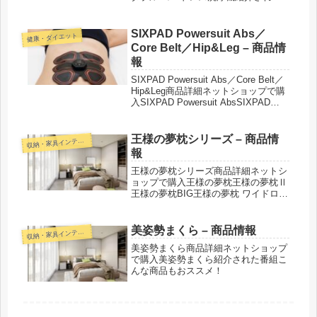
番組こんな商品もおススメ！
SIXPAD Powersuit Abs／
健康・ダイエット
Core Belt／Hip&Leg – 商品情
報
SIXPAD Powersuit Abs／Core Belt／
Hip&Leg商品詳細ネットショップで購
入SIXPAD Powersuit AbsSIXPAD
Powersuit Core BeltSIXPAD Core Belt
2（コアベ...
王様の夢枕シリーズ – 商品情
収
納・家具インテリア
報
王様の夢枕シリーズ商品詳細ネットシ
ョップで購入王様の夢枕王様の夢枕Ⅱ
王様の夢枕BIG王様の夢枕 ワイドロン
グ王様の夢枕クラシック王様の夢枕ロ
イヤルフィール男の夢枕王様の快眠枕
王様の頸椎安定位枕 (けいついあんて
美姿勢まくら – 商品情報
収
納・家具インテリア
いいまくら)王様の豆まくら王様...
美姿勢まくら商品詳細ネットショップ
で購入美姿勢まくら紹介された番組こ
んな商品もおススメ！