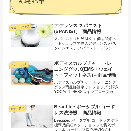
アデランス スパニスト
美容・ヘアケア
(SPANIST) – 商品情報
スパニスト（SPANIST）商品詳細ネ
ットショップで購入アデランス バス
タイムエステ スパニストアデランス
ブラックスパニストスパニスト シャ
ンプー／トリートメント紹介された番
組こんな商品もおススメ！
ボディスカルプチャー トレー
フィットネス
ニンググッズ(EMS・ウェイ
ト・フィットネス) – 商品情報
ボディスカルプチャー トレーニング
グッズ商品詳細ネットショップで購入
YOGA/FITNESSスキップロープカラ
ー：ピンク／グリーン／オレンジ／ブ
ルーTRAININGローイングチューブプ
ラス3in1ローラーケトルベル4kg～
Beautitec ポータブル コード
掃除・清潔
20kgスマートダ...
レス洗浄機 – 商品情報
Beautitec ポータブル コードレス洗浄
機商品詳細ネットショップで購入ポー
タブル コードレス洗浄機紹介された