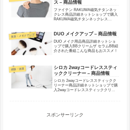
ス – 商品情報
ファイテン RAKUWA磁気チタンネッ
クレス商品詳細ネットショップで購入
RAKUWA磁気チタンネックレス
RAKUWA磁気チタンネックレス Vタ
イプRAKUWA磁気チタンネックレス
BULLETRAKUWA磁気チタンネックレ
DUO メイクアップ – 商品情報
美容・メイクアップ
ス メタルトップ ...
DUO メイク用品商品詳細ネットショ
ップで購入BBクリームザ セラムBB紹
介された番組こんな商品もおススメ！
シロカ 2wayコードレススティ
掃除・清潔
ッククリーナー – 商品情報
シロカ 2wayコードレススティックク
リーナー商品詳細ネットショップで購
入2wayコードレススティッククリー
ナー【SV-S271】2wayコードレスス
ティッククリーナー【SV-S261】
2wayコードレススティッククリーナ
ー【VCS-900...
スポンサーリンク