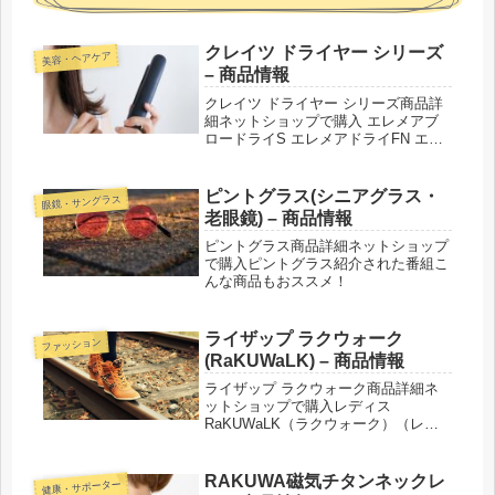
クレイツ ドライヤー シリーズ
美容・ヘアケア
– 商品情報
クレイツ ドライヤー シリーズ商品詳
細ネットショップで購入 エレメアブ
ロードライS エレメアドライFN エレ
メアドライ マルチステージ ドライ
SD-1200 紹介された番組こんな商品も
おススメ！
ピントグラス(シニアグラス・
眼鏡・サングラス
老眼鏡) – 商品情報
ピントグラス商品詳細ネットショップ
で購入ピントグラス紹介された番組こ
んな商品もおススメ！
ライザップ ラクウォーク
ファッション
(RaKUWaLK) – 商品情報
ライザップ ラクウォーク商品詳細ネ
ットショップで購入レディス
RaKUWaLK（ラクウォーク）（レデ
ィス）RL-9212RaKUWaLK（ラクウォ
ーク）（レディス）RL-
9202RaKUWaLK（ラクウォーク）
RAKUWA磁気チタンネックレ
健康・サポーター
（レディス）RL-9206RaK...