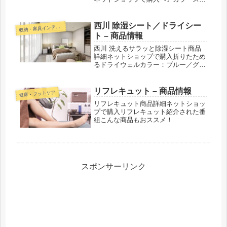
レー CAX（カックス）ボリュームシ
ャンプー CAX（カックス）紹介され
た番組こんな商品もおススメ！
西川 除湿シート／ドライシー
収
納・家具インテリア
ト – 商品情報
西川 洗えるサラッと除湿シート商品
詳細ネットショップで購入折りたため
るドライウェルカラー：ブルー／グレ
ーサイズ：シングル／セミダブル／ダ
ブル除湿シート サラネルカラー：ブ
ルーサイズ：シングル／セミダブル／
リフレキュット – 商品情報
健康・フットケア
ダブル紹介された番組こんな商品もお
リフレキュット商品詳細ネットショッ
ス...
プで購入リフレキュット紹介された番
組こんな商品もおススメ！
スポンサーリンク