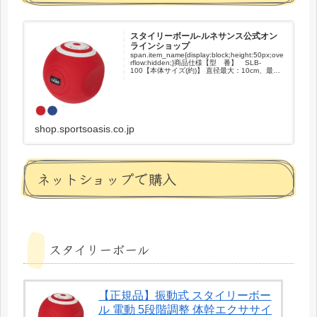
スタイリーボール-ルネサンス公式オン
ラインショップ
span.item_name{display:block;height:50px;ove
rflow:hidden;}商品仕様【型 番】 SLB-
100【本体サイズ(約)】 直径最大：10cm、最小
8cm【ACアダプターコード長(約)】 1....
shop.sportsoasis.co.jp
ネットショップで購入
スタイリーボール
【正規品】振動式 スタイリーボー
ル 電動 5段階調整 体幹エクササイ