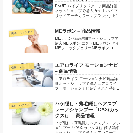
PosfiT ハイブリッドアーチ商品詳細
ネットショップで購入PosfiT ハイブ
リッドアーチカラー：ブラック／ピン
ク紹介された番組こんな商品もおスス
メ！
MEラボン – 商品情報
美容・スキンケア
MEラボン商品詳細ネットショップで
購入MEラボン エクラMEラボン アイ
MEソニックジェリーMEラボン エア
ー紹介された番組こんな商品もおスス
メ！
エアロライフ モーションナビ
健康・ダイエット
– 商品情報
エアロライフ モーションナビ商品詳
細ネットショップで購入エアロライ
フ モーションナビ紹介された番組こ
んな商品もおススメ！
ハゲ隠し・薄毛隠しヘアスプ
美容・ヘアケア
レー／シャンプー「CAX(カッ
クス)」 – 商品情報
ハゲ隠し・薄毛隠しヘアスプレー／シ
ャンプー「CAX(カックス)」商品詳細
ネットショップで購入ヘアカラースプ