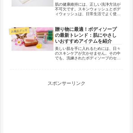
肌の健康維持には、正しい洗浄方法が
不可欠です。スキンウォッシュとボデ
ィウォッシュは、日常生活でよく使用
される洗浄アイテムですが、これらに
は異なる目的と成分があります。本記
事では、スキンウォッシュとボディウ
贈り物に最適！ボディソープ
お風呂グッズ
ォッシュの違いに焦点を当て、それぞ
の最新トレンド：肌にやさし
れ...
いおすすめアイテムを紹介
美しい肌を手に入れるためには、日々
のスキンケアが欠かせません。その中
でも、洗練されたボディソープのセレ
クトが、肌の健康に直結します。肌は
日々のケアによって整い、輝きを取り
戻すことができるのです。最近では、
ボディソープは単なる洗浄アイテムを
超...
スポンサーリンク