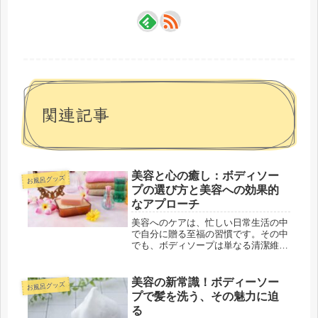
関連記事
美容と心の癒し：ボディソー
お風呂グッズ
プの選び方と美容への効果的
なアプローチ
美容へのケアは、忙しい日常生活の中
で自分に贈る至福の習慣です。その中
でも、ボディソープは単なる清潔維持
だけでなく、美容においても力強い味
方となります。この記事では、ボディ
ソープの選び方と美容への効果に焦点
美容の新常識！ボディーソー
お風呂グッズ
を当て、SEO的にも効果的なアプロ
プで髪を洗う、その魅力に迫
ー...
る