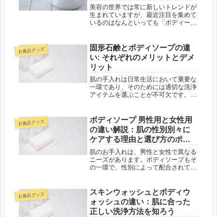
美容の世界では常に新しいトレンドが
生まれていますが、最近注目を集めて
いるのはなんといっても「ボディーソ
ープで髪を洗う」という斬新なアプロ
ーチ。一体なぜ、この方法が話題を呼
んでいるのでしょうか？今回はその魅
固形石鹸とボディソープの違
お風呂グッズ
力に迫ります。肌と髪への優しさを科
い: それぞれのメリットとデメ
学...
リット
肌の手入れは日常生活において重要な
一環であり、そのためには適切な洗浄
アイテムを選ぶことが不可欠です。こ
こでは、代表的な洗浄アイテムである
固形石鹸とボディソープに焦点を当
て、それぞれのメリットとデメリット
ボディソープ 男性用と女性用
お風呂グッズ
について詳細に考察していきます。固
の違い解説：肌の性別別々に
形石...
ケアする理由と選び方のポイ
ント
肌のお手入れは、男性と女性で異なる
ニーズがあります。ボディソープもそ
の一環で、性別によって配合されてい
る成分や効果が異なります。本記事で
は、「ボディソープ 男性用と女性用
の違い」に焦点を当て、それぞれの特
スキンウォッシュとボディウ
お風呂グッズ
徴と選び方のポイントについて詳しく
ォッシュの違い：肌に合った
解...
正しい洗浄方法を知ろう