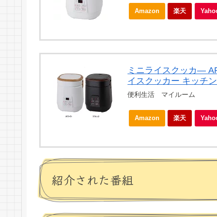
Amazon
楽天
Yah
ミニライスクッカ— ARC
イスクッカー キッチン
便利生活 マイルーム
Amazon
楽天
Yah
紹介された番組