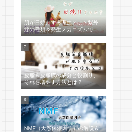
肌が日焼けする理由とは？紫外
線の種類＆発生メカニズムで学
ぶ
皮脂＆皮脂膜の成分と役割り、
それを増やす方法とは？
NMF（天然保湿因子）の解説＆