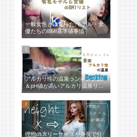
一般女性とは違った!モデル・女
優たちのBMI基準値事情
アルカリ性の温泉ランキング10
＆pH値が高いアルカリ温泉リス
ト
理想のスリーサイズが身長で分