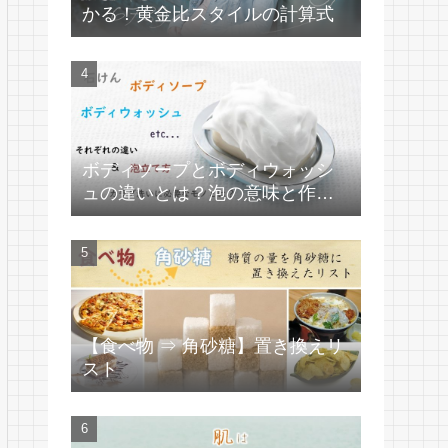
かる！黄金比スタイルの計算式
ボディソープとボディウォッシ
ュの違いとは？泡の意味と作り
方
【食べ物 ⇒ 角砂糖】置き換えリ
スト