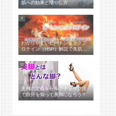
肌への効果と増やし方
わかりやすいヒートショックプ
ロテイン（HSP）解説で美肌づ
くり！
美脚の定義＆セルフチェック法
で自分を知って美脚になろう！