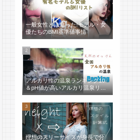
一般女性とは違った!モデル・女
優たちのBMI基準値事情
アルカリ性の温泉ランキング10
＆pH値が高いアルカリ温泉リス
ト
理想のスリーサイズが身長で分