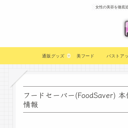
女性の美容を徹底
通販グッズ
美フード
バストア
フードセーバー(FoodSaver
情報