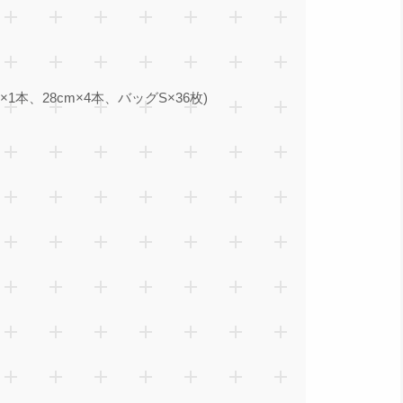
1本、28cm×4本、バッグS×36枚)