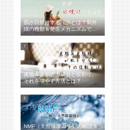
肌が日焼けする理由とは？紫外
線の種類＆発生メカニズムで学
ぶ
皮脂＆皮脂膜の成分と役割り、
それを増やす方法とは？
NMF（天然保湿因子）の解説＆