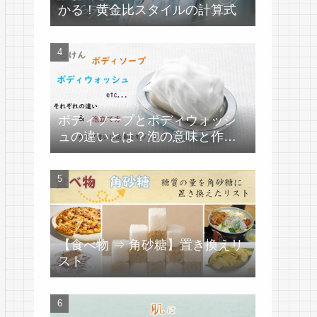
かる！黄金比スタイルの計算式
ボディソープとボディウォッシ
ュの違いとは？泡の意味と作り
方
【食べ物 ⇒ 角砂糖】置き換えリ
スト