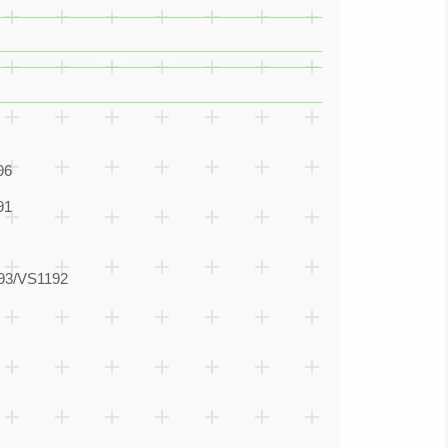
96
91
/VS1192