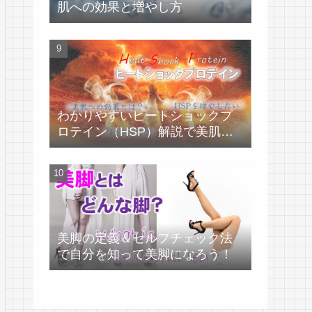
肌への効果と増やし方
わかりやすいヒートショックプ
ロテイン（HSP）解説で美肌づ
くり！
美脚の定義＆セルフチェック法
で自分を知って美脚になろう！