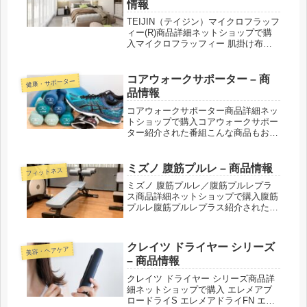
情報
TEIJIN（テイジン）マイクロフラッフ
ィー(R)商品詳細ネットショップで購
入マイクロフラッフィー 肌掛け布団
紹介された番組こんな商品もおスス
メ！
コアウォークサポーター – 商
健康・サポーター
品情報
コアウォークサポーター商品詳細ネッ
トショップで購入コアウォークサポー
ター紹介された番組こんな商品もおス
スメ！
ミズノ 腹筋プルレ – 商品情報
フィットネス
ミズノ 腹筋プルレ／腹筋プルレプラ
ス商品詳細ネットショップで購入腹筋
プルレ腹筋プルレプラス紹介された番
組こんな商品もおススメ！
クレイツ ドライヤー シリーズ
美容・ヘアケア
– 商品情報
クレイツ ドライヤー シリーズ商品詳
細ネットショップで購入 エレメアブ
ロードライS エレメアドライFN エレ