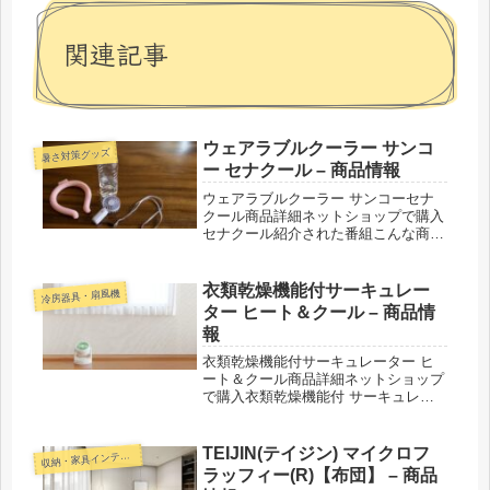
関連記事
ウェアラブルクーラー サンコ
暑さ対策グッズ
ー セナクール – 商品情報
ウェアラブルクーラー サンコーセナ
クール商品詳細ネットショップで購入
セナクール紹介された番組こんな商品
もおススメ！
衣類乾燥機能付サーキュレー
冷房器具・扇風機
ター ヒート＆クール – 商品情
報
衣類乾燥機能付サーキュレーター ヒ
ート＆クール商品詳細ネットショップ
で購入衣類乾燥機能付 サーキュレー
ター ヒート&クール【HC-T2209】衣
類乾燥機能付 サーキュレーター ヒー
ト&クール【HC-T2494】紹介された番
TEIJIN(テイジン) マイクロフ
収
納・家具インテリア
組こんな商品もおス...
ラッフィー(R)【布団】 – 商品