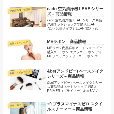
cado 空気清浄機 LEAF シリー
空気清浄機・加湿器
ズ – 商品情報
cado 空気清浄機 LEAF シリーズ商品
詳細ネットショップで購入LEAF
720（65畳タイプ）LEAF 320i（26畳
タイプ）LEAF 320（26畳タイプ）
LEAF 250（21畳タイプ）LEAF
130（17畳タイプ）LEAF ...
MEラボン – 商品情報
美容・スキンケア
MEラボン商品詳細ネットショップで
購入MEラボン エクラMEラボン アイ
MEソニックジェリーMEラボン エア
ー紹介された番組こんな商品もおスス
メ！
&be(アンドビー) ベースメイク
美容・メイクアップ
シリーズ – 商品情報
&be(アンドビー) ベースメイクシリー
ズ商品詳細ネットショップで購入
PRIMER（プライマー）&be UVプラ
イマーFOUNDATION（ファンデーシ
ョン）＆be クッションファンデーシ
ョンカラー：ベージュ／ライトベージ
±0 プラスマイナスゼロ スタイ
掃除・清潔
ュ／オークルベージ...
ルスチーマー – 商品情報