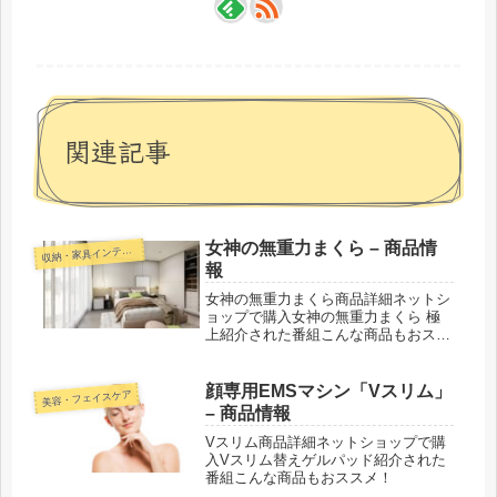
関連記事
女神の無重力まくら – 商品情
収
納・家具インテリア
報
女神の無重力まくら商品詳細ネットシ
ョップで購入女神の無重力まくら 極
上紹介された番組こんな商品もおスス
メ！
顔専用EMSマシン「Vスリム」
美容・フェイスケア
– 商品情報
Vスリム商品詳細ネットショップで購
入Vスリム替えゲルパッド紹介された
番組こんな商品もおススメ！