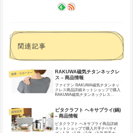
関連記事
RAKUWA磁気チタンネックレ
健康・サポーター
ス – 商品情報
ファイテン RAKUWA磁気チタンネッ
クレス商品詳細ネットショップで購入
RAKUWA磁気チタンネックレス
RAKUWA磁気チタンネックレス Vタ
イプRAKUWA磁気チタンネックレス
BULLETRAKUWA磁気チタンネックレ
ビタクラフト ヘキサプライ(鍋)
調理器具
ス メタルトップ ...
– 商品情報
ビタクラフト ヘキサプライ商品詳細
ネットショップで購入片手ナベサイ