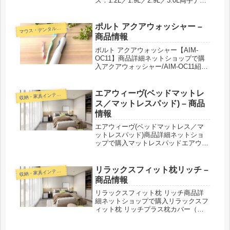
ズ：1.2L／1.9L／2.9L／3.0L両手ナベ
サイズ：3.0L／4.0L／5.5L／7.5Lフラ
イパンサイズ：20.0cm／24.5cm／
27.0cm紹介された番組こんな...
ポルト アクアウォッシャー –
マ
ウス・デンタルケア
商品情報
ポルト アクアウォッシャー【AIM-
OC11】商品詳細ネットショップで購
入アクアウォッシャー/AIM-OC11紹介
された番組こんな商品もおススメ！
エアウィーヴ(ベッドマットレ
収
納・家具インテリア
ス／マットレスパッド) – 商品
情報
エアウィーヴ(ベッドマットレス／マ
ットレスパッド)商品詳細ネットショ
ップで購入マットレスパッドエアウィ
ーヴ 01■サイズ：シングル／セミダブ
ル／ダブル／クイーン／キングエアウ
ィーヴ 02■サイズ：シングル／セミダ
リラックスフィット枕リッチ –
収
納・家具インテリア
ブル／ダブル／クイーン／キン...
商品情報
リラックスフィット枕 リッチ商品詳
細ネットショップで購入リラックスフ
ィット枕 リッチプラス枕カバー（冷
感）紹介された番組こんな商品もおス
スメ！