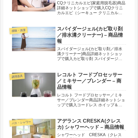
CQクリニカルエピ(家庭用脱毛器)商品
詳細ネットショップで購入CQクリニ
カルエピ（シーキュー クリニカルエ
ピ）紹介された番組こんな商品もおス
スメ！
スパイダージェル(カビ取り剤
掃除・清潔
／排水溝クリーナー) – 商品情
報
スパイダージェル(カビ取り剤／排水
溝クリーナー)商品詳細ネットショッ
プで購入カビ取り剤 スパイダージェ
ル排水口 スパイダージェル紹介され
た番組こんな商品もおススメ！
レコルト フードプロセッサー
調理器具
／ミキサー／ブレンダー – 商
品情報
レコルト フードプロセッサー／ミキ
サー／ブレンダー商品詳細ネットショ
ップで購入コードレス ホイップ＆チ
ョッパーカラー：クリームホワイト／
レッド型番： RCW-1 （W）／RCW-1
（R）コールドプレスジューサー ミニ
アデランス CRESKA(クレス
バス・シャワー
カラー：ホワイト／セー...
カ) シャワーヘッド – 商品情報
シャワーヘッド CRESKA（クレス