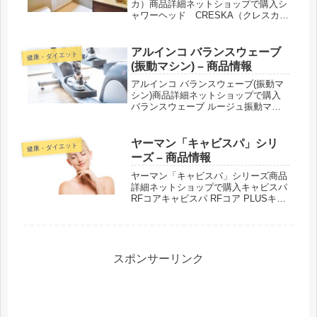
カ）商品詳細ネットショップで購入シ
ャワーヘッド CRESKA（クレスカ）
紹介された番組こんな商品もおスス
メ！
アルインコ バランスウェーブ
健康・ダイエット
(振動マシン) – 商品情報
アルインコ バランスウェーブ(振動マ
シン)商品詳細ネットショップで購入
バランスウェーブ ルージュ振動マシ
ン バランスウェーブコンパクト（ホ
ワイト）振動マシン バランスウェー
ブコンパクト紹介された番組こんな商
ヤーマン「キャビスパ」シリ
健康・ダイエット
品もおススメ！
ーズ – 商品情報
ヤーマン「キャビスパ」シリーズ商品
詳細ネットショップで購入キャビスパ
RFコアキャビスパ RFコア PLUSキャ
ビスパ 360紹介された番組こんな商品
もおススメ！
スポンサーリンク