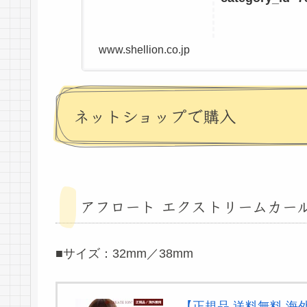
www.shellion.co.jp
ネットショップで購入
アフロート エクストリームカールI
■サイズ：32mm／38mm
【正規品 送料無料 海