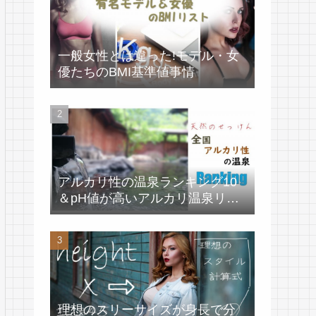
一般女性とは違った!モデル・女
優たちのBMI基準値事情
アルカリ性の温泉ランキング10
＆pH値が高いアルカリ温泉リス
ト
理想のスリーサイズが身長で分