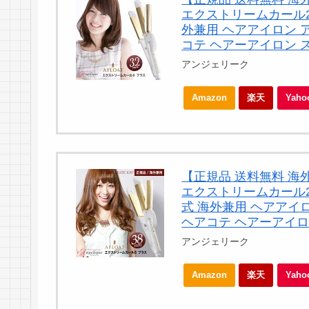
エクストリームカール2 プ
外兼用 ヘアアイロン ア
コテ ヘアーアイロン 
アンジェリーク
Amazon
楽天
Yah
【正規品 送料無料 海
エクストリームカール2 プ
式 海外兼用 ヘアアイロ
ヘアコテ ヘアーアイロ
アンジェリーク
Amazon
楽天
Yah