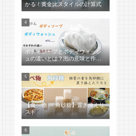
かる！黄金比スタイルの計算式
ボディソープとボディウォッシ
ュの違いとは？泡の意味と作り
方
【食べ物 ⇒ 角砂糖】置き換えリ
スト