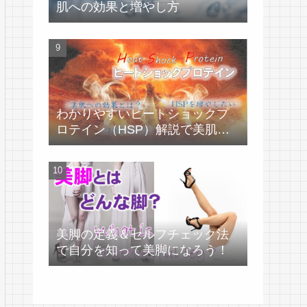
肌への効果と増やし方
わかりやすいヒートショックプ
ロテイン（HSP）解説で美肌づ
くり！
美脚の定義＆セルフチェック法
で自分を知って美脚になろう！