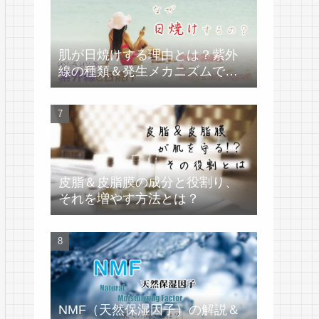
肌が日焼けする理由とは？紫外
線の種類＆発生メカニズムで学
ぶ
皮脂＆皮脂膜の成分と役割り、
それを増やす方法とは？
NMF（天然保湿因子）の解説＆