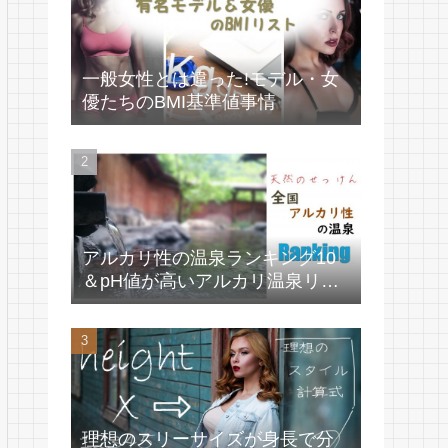
一般女性とは違った!モデル・女
優たちのBMI基準値事情
アルカリ性の温泉ランキング10
＆pH値が高いアルカリ温泉リス
ト
理想のスリーサイズが身長で分