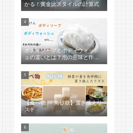
かる！黄金比スタイルの計算式
ボディソープとボディウォッシ
ュの違いとは？泡の意味と作り
方
【食べ物 ⇒ 角砂糖】置き換えリ
スト