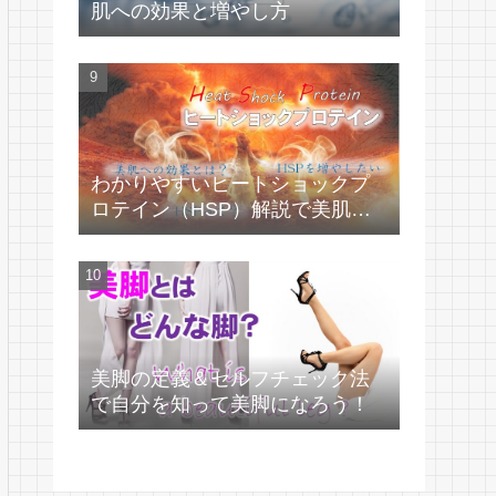
肌への効果と増やし方
わかりやすいヒートショックプ
ロテイン（HSP）解説で美肌づ
くり！
美脚の定義＆セルフチェック法
で自分を知って美脚になろう！