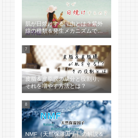
肌が日焼けする理由とは？紫外
線の種類＆発生メカニズムで学
ぶ
皮脂＆皮脂膜の成分と役割り、
それを増やす方法とは？
NMF（天然保湿因子）の解説＆