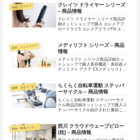
クレイツ ドライヤー シリーズ
美容・ヘアケア
– 商品情報
クレイツ ドライヤー シリーズ商品詳
細ネットショップで購入 エレメアブ
ロードライS エレメアドライFN エレ
メアドライ マルチステージ ドライ
SD-1200 紹介された番組こんな商品も
おススメ！
メディリフト シリーズ – 商品
美容・フェイスケア
情報
メディリフト シリーズ商品詳細ネッ
トショップで購入美容機器・美顔器メ
ディリフト アクア EXメディリフト
プラスメディリフトメディリフト ア
イメディリフト ネックコスメメディ
リフト モイスチャーセラムメディリ
らくらく自転車運動 ステッパ
健康・ダイエット
フト マイクロフィラーアイメディ...
ーサイクル – 商品情報
らくらく自転車運動 ステッパーサイ
クル商品詳細ネットショップで購入ス
テッパーサイクル紹介された番組こん
な商品もおススメ！
西川 クラウドウェーブピロー
収
納・家具インテリア
(枕) – 商品情報