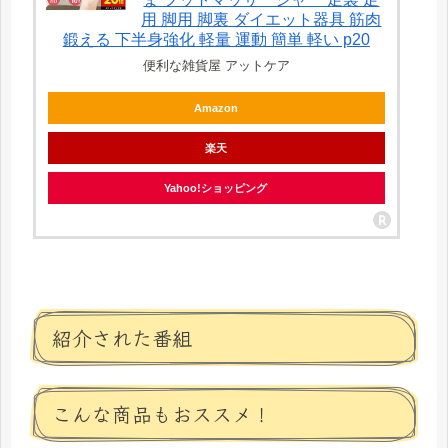
用 脚用 脚裏 ダイエット器具 筋肉
鍛える 下半身強化 軽量 運動 簡単 軽い p20
便利な雑貨屋 アットケア
Amazon
楽天
Yahoo!ショッピング
紹介された番組
こんな商品もおススメ！