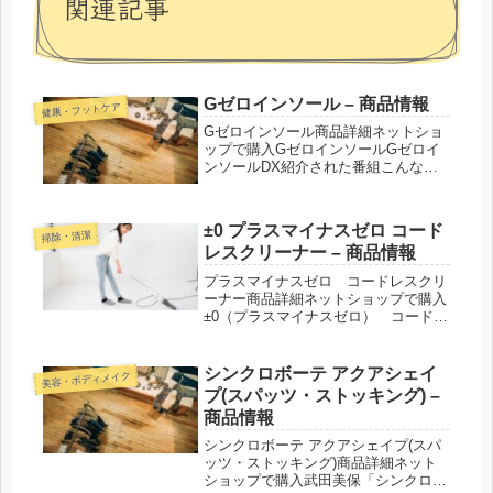
関連記事
Gゼロインソール – 商品情報
健康・フットケア
Gゼロインソール商品詳細ネットショ
ップで購入GゼロインソールGゼロイ
ンソールDX紹介された番組こんな商
品もおススメ！
±0 プラスマイナスゼロ コード
掃除・清潔
レスクリーナー – 商品情報
プラスマイナスゼロ コードレスクリ
ーナー商品詳細ネットショップで購入
±0（プラスマイナスゼロ） コードレ
スクリーナー【XJC-Y010】±0（プラ
スマイナスゼロ） コードレスクリー
ナー【XJC-B021】±0（プラスマイナ
シンクロボーテ アクアシェイ
美容・ボディメイク
スゼロ） コードレ...
プ(スパッツ・ストッキング) –
商品情報
シンクロボーテ アクアシェイプ(スパ
ッツ・ストッキング)商品詳細ネット
ショップで購入武田美保「シンクロボ