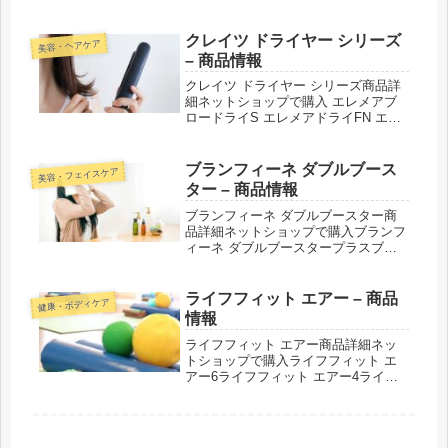
ーテ」 アクアシェイプ スパッツ
【MIH0001】■カラー：ブラック／ア
クアブルー／ブラウン■サイズ：M／L
クレイツ ドライヤー シリーズ
美容・ヘアケア
／LL武田美保「シンクロボー...
– 商品情報
クレイツ ドライヤー シリーズ商品詳
細ネットショップで購入 エレメアブ
ロードライS エレメアドライFN エレ
メアドライ マルチステージ ドライ
SD-1200 紹介された番組こんな商品も
おススメ！
ブランフィーネ ダブルブース
美容・フェイスケア
ター – 商品情報
ブランフィーネ ダブルブースター商
品詳細ネットショップで購入ブランフ
ィーネ ダブルブースタープラスブラ
ンフィーネ ダブルブースター紹介さ
れた番組こんな商品もおススメ！
ライフフィット エアー – 商品
健康・ボディケア
情報
ライフフィット エアー商品詳細ネッ
トショップで購入ライフフィット エ
アー6ライフフィット エアー4ライフ
フィット エアー ストレッチクロス紹
介された番組こんな商品もおススメ！