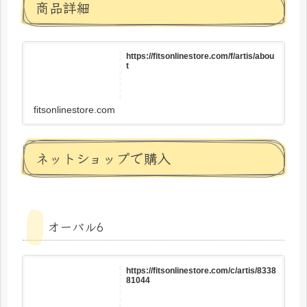
商品詳細
https://fitsonlinestore.com/f/artis/abou
t
fitsonlinestore.com
ネットショップで購入
オーバル6
https://fitsonlinestore.com/c/artis/8338
81044