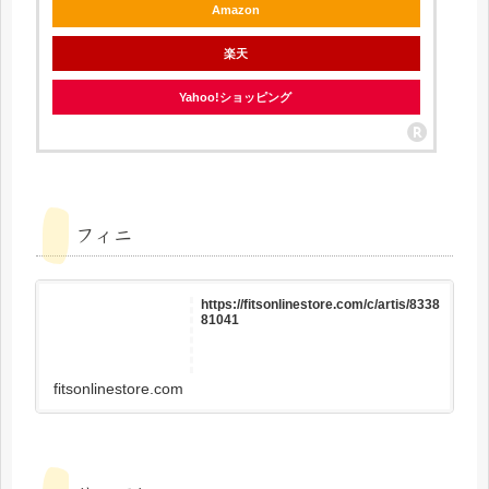
Amazon
楽天
Yahoo!ショッピング
フィニ
https://fitsonlinestore.com/c/artis/8338
81041
fitsonlinestore.com