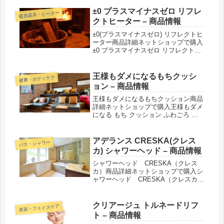
グピロー エアトラスPro 専用カバー紹
介された番組こんな商品もおススメ！
±0 プラスマイナスゼロ リフレ
暖房器具・ヒーター
クトヒーター – 商品情報
±0(プラスマイナスゼロ) リフレクトヒ
ーター商品詳細ネットショップで購入
±0 プラスマイナスゼロ リフレクトヒ
ーター■カラー：ライトグレー／ブラ
ウン／ピンク／レッド／ブラウングレ
ー紹介された番組こんな商品もおスス
王様もダメになるもちクッシ
健康・ボディケア
メ！
ョン – 商品情報
王様もダメになるもちクッション商品
詳細ネットショップで購入王様もダメ
になる もち クッション ふわごろ ＆
カバー セット王様もダメになる もち
クッション ふわごろ カバー王様もダ
メになる もち クッション ふわごろ用
アデランス CRESKA(クレス
バス・シャワー
補充ビーズ紹介され...
カ) シャワーヘッド – 商品情報
シャワーヘッド CRESKA（クレス
カ）商品詳細ネットショップで購入シ
ャワーヘッド CRESKA（クレスカ）
紹介された番組こんな商品もおスス
メ！
クリアージュ トルネードリフ
美容・フェイスケア
ト – 商品情報