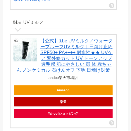
&be UVミルク
【公式】&be UVミルク／ウォータ
ープルーフUVミルク｜日焼け止め
SPF50+ PA++++ 耐水性★★ UVケ
ア 紫外線カット UV トーンアップ
透明感 肌にやさしい 顔 体 赤ちゃ
ん ノンケミカル 石けんオフ 下地 日焼け対策
andbe楽天市場店
Amazon
楽天
Yahoo!ショッピング