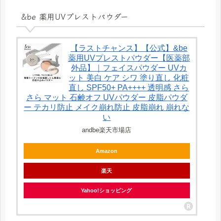
&be 薬用UVプレストパウダー
【ラストチャンス】【公式】&be
薬用UVプレストパウダー【医薬部
外品】｜フェイスパウダー UVカ
ット 美白 ケア シワ 塗り直し 化粧
直し SPF50+ PA++++ 透明感 さら
さら マット 石鹸オフ UVパウダー 皮脂パウダ
ー テカリ防止 メイク崩れ防止 皮脂崩れ 崩れな
い
andbe楽天市場店
Amazon
楽天
Yahoo!ショッピング