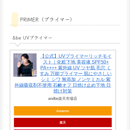
PRIMER（プライマー）
&be UVプライマー
【公式】UVプライマーリッチモイ
スト｜化粧下地 美容液 SPF50+
PA++++ 紫外線 UV ツヤ肌 毛穴 く
すみ 万能プライマー 肌にやさしい
シミ シワ 無添加 ノンケミカル 紫
外線吸収剤不使用 石鹸オフ 日焼け止め下地 日
焼け対策
andbe楽天市場店
Amazon
楽天