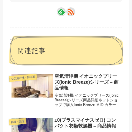
関連記事
空気清浄機 イオニックブリー
空気清浄機・加湿器
ズ(Ionic Breeze)シリーズ – 商
品情報
空気清浄機 イオニックブリーズ(Ionic
Breeze)シリーズ商品詳細ネットショ
ップで購入Ionic Breeze MIDIカラー：
ピアノホワイト／ピアノブラック／ブ
リリアントレッド／チタニウムシルバ
ー／ネイビー／カフェモカIonic ...
±0(プラスマイナスゼロ) コン
掃除・清潔
パクト衣類乾燥機 – 商品情報