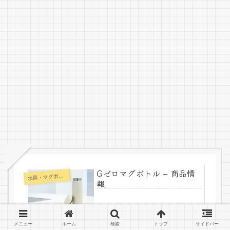
Gゼロマグボトル – 商品情
水
筒・マグボトル
報
2023.09.22
メニュー
ホーム
検索
トップ
サイドバー