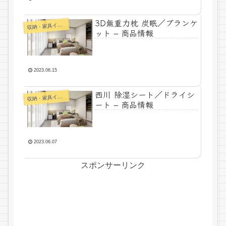
3D無重力枕 炭眠／ブランケ
納・家具インテリア
収
ット – 商品情報
2023.06.15
西川 除湿シート／ドライシ
納・家具インテリア
収
ート – 商品情報
2023.06.07
スポンサーリンク