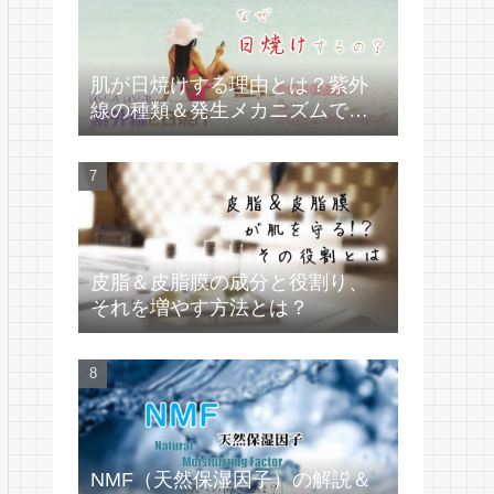
肌が日焼けする理由とは？紫外
線の種類＆発生メカニズムで学
ぶ
皮脂＆皮脂膜の成分と役割り、
それを増やす方法とは？
NMF（天然保湿因子）の解説＆