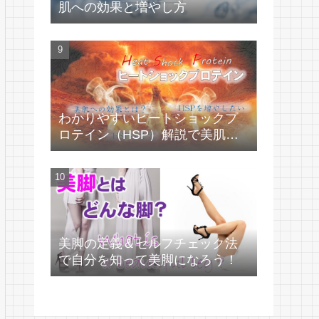
肌への効果と増やし方
わかりやすいヒートショックプ
ロテイン（HSP）解説で美肌づ
くり！
美脚の定義＆セルフチェック法
で自分を知って美脚になろう！