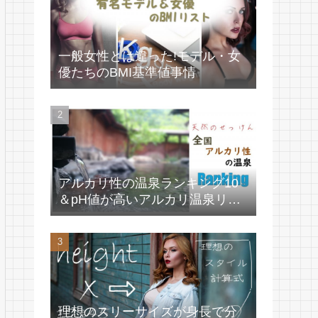
一般女性とは違った!モデル・女
優たちのBMI基準値事情
アルカリ性の温泉ランキング10
＆pH値が高いアルカリ温泉リス
ト
理想のスリーサイズが身長で分