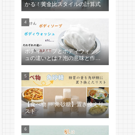
かる！黄金比スタイルの計算式
ボディソープとボディウォッシ
ュの違いとは？泡の意味と作り
方
【食べ物 ⇒ 角砂糖】置き換えリ
スト