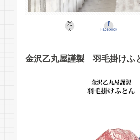
X
Facebook
金沢乙丸屋謹製 羽毛掛けふ