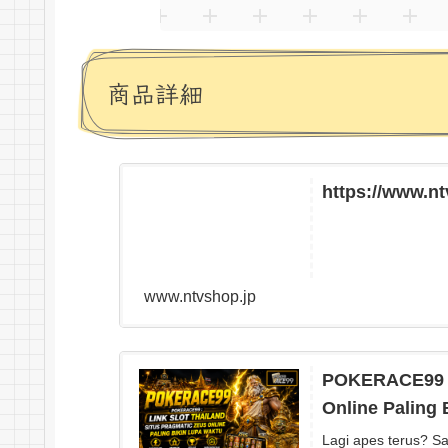
商品詳細
https://www.nt
www.ntvshop.jp
POKERACE99 : 
Online Paling 
Lagi apes terus? Sa