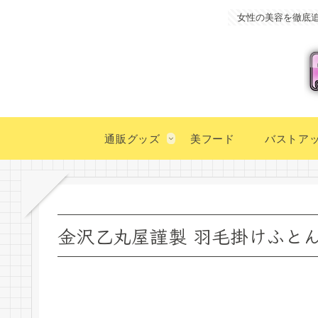
女性の美容を徹底
通販グッズ
美フード
バストア
金沢乙丸屋謹製 羽毛掛けふとん