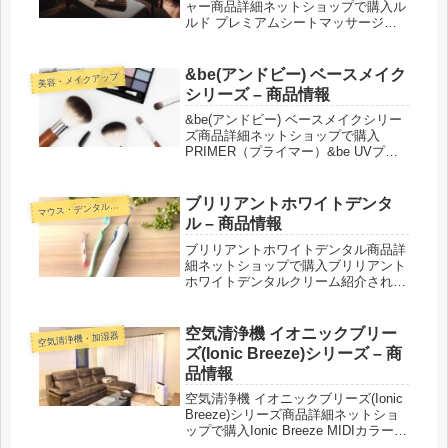
ャー商品詳細ネットショップで購入ル
ルド プレミアムシートマッサージャ
ー型番：AX-HPL368カラー：アイボ
リー／ダークグレー紹介された番組こ
んな商品もおススメ！
&be(アンドビー) ベースメイク
美容・メイクアップ
シリーズ – 商品情報
&be(アンドビー) ベースメイクシリー
ズ商品詳細ネットショップで購入
PRIMER（プライマー）&be UVプラ
イマーFOUNDATION（ファンデーシ
ョン）＆be クッションファンデーシ
ョンカラー：ベージュ／ライトベージ
ブリリアントホワイトデンタ
マ
ウス・デンタルケア
ュ／オークルベージ...
ル – 商品情報
ブリリアントホワイトデンタル商品詳
細ネットショップで購入ブリリアント
ホワイトデンタルクリーム紹介された
番組こんな商品もおススメ！
空気清浄機 イオニックブリー
空気清浄機・加湿器
ズ(Ionic Breeze)シリーズ – 商
品情報
空気清浄機 イオニックブリーズ(Ionic
Breeze)シリーズ商品詳細ネットショ
ップで購入Ionic Breeze MIDIカラー：
ピアノホワイト／ピアノブラック／ブ