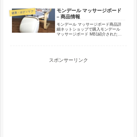
リリアントレッド／チタニウムシルバ
ー／ネイビー／カフェモカIonic ...
モンデール マッサージボード
健康・ボディケア
– 商品情報
モンデール マッサージボード商品詳
細ネットショップで購入モンデール
マッサージボード MB1紹介された番
組こんな商品もおススメ！
スポンサーリンク