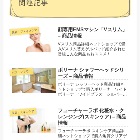
関連記事
顔専用EMSマシン「Vスリム」
美容・フェイスケア
– 商品情報
Vスリム商品詳細ネットショップで購
入Vスリム替えゲルパッド紹介された
番組こんな商品もおススメ！
ボリーナ シャワーヘッドシリ
バス・シャワー
ーズ – 商品情報
ボリーナ シャワーヘッド商品詳細ネ
ットショップで購入ボリーナ ワイド
ボリーナ ワイドプラス シルバーボ
リーナ ニンファプラスボリーナ ワ
イド 【限定カラー】 パールホワイ
ト×ガンメタリックボリーナ プリー
フューチャーラボ 化粧水・ク
美容・スキンケア
トボリーナ リザイア シルバーボリ
レンジング(スキンケア) – 商品
ー...
情報
フューチャーラボ スキンケア商品詳
細ネットショップで購入角質クリアゲ