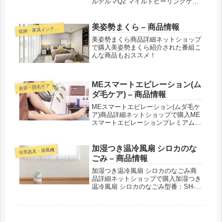
ルデルマQ2 マイルドピーリングゲル
プラス プレシャスハーブデルマQ2 マ
イルドピーリングゲル AG ダマスクロ
ーズ／バーベナ／ジューシィシトラス
美姿勢まくら – 商品情報
収
納・家具インテリア
デルマQ2 マイルドピー...
美姿勢まくら商品詳細ネットショップ
で購入美姿勢まくら紹介された番組こ
んな商品もおススメ！
MEスマートエピレーション(ム
美容・脱毛ケア
ダ毛ケア) – 商品情報
MEスマートエピレーション(ムダ毛ケ
ア)商品詳細ネットショップで購入ME
スマートエピレーションプレミアム
MEスマートエピレーションプレミア
ム専用 脱毛カートリッジMEスマー
トエピレーションプレミアム専用 美
加湿つき温冷風扇 シロカのな
冷房器具・扇風機
肌カートリッジMEスマートエピレ
ごみ – 商品情報
ー...
加湿つき温冷風扇 シロカのなごみ商
品詳細ネットショップで購入加湿つき
温冷風扇 シロカのなごみ型番：SH-
C252紹介された番組こんな商品もお
ススメ！